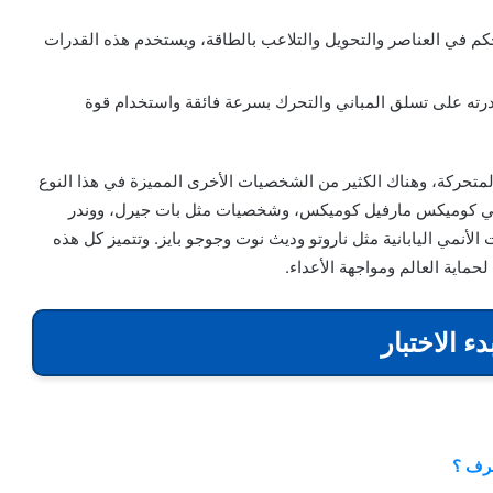
كم في العناصر والتحويل والتلاعب بالطاقة، ويستخدم هذه القدرات
درته على تسلق المباني والتحرك بسرعة فائقة واستخدام قوة
اكتشف
لمتحركة، وهناك الكثير من الشخصيات الأخرى المميزة في هذا النوع
هديتك
في
 سي كوميكس مارفيل كوميكس، وشخصيات مثل بات جيرل، ووندر
رأس
لأنمي اليابانية مثل ناروتو وديث نوت وجوجو بايز. وتتميز كل هذه
السنة
ماية العالم ومواجهة الأعداء.
الجديدة،
اختبار
؟
اكتشف هديتك في رأس السنة الجديدة، اختبار
ء الاختبار
؟
رف ؟