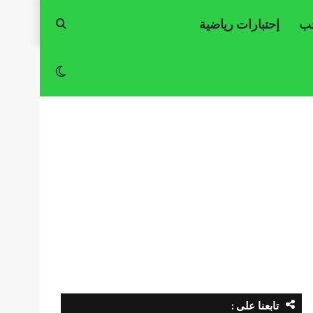
حب
إحتبارات رياضية
بحث
عن
الوضع
المظلم
تابعنا على :