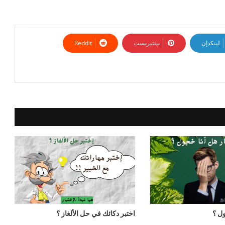
لينكدإن
بينتيريست
ول ؟
اختبر دكائك في حل الألغاز ؟