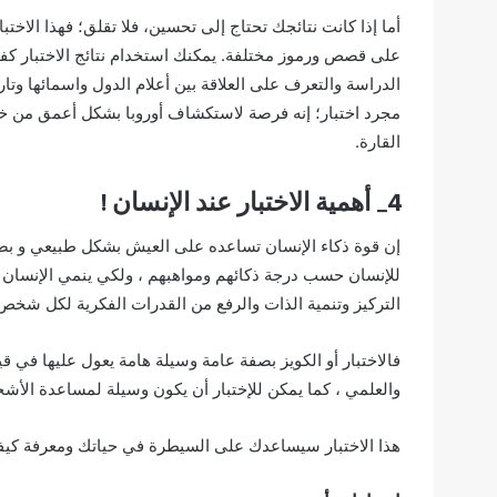
أما إذا كانت نتائجك تحتاج إلى تحسين، فلا تقلق؛ فهذا الاخت
على قصص ورموز مختلفة. يمكنك استخدام نتائج الاختبار كفرص
الدراسة والتعرف على العلاقة بين
أعلام الدول واسمائها
وتاري
مجرد اختبار؛ إنه فرصة لاستكشاف أوروبا بشكل أعمق من خلا
القارة.
اختبار
الشخصية
4_ أهمية الاختبار عند الإنسان !
للبنات،
بماذا
إن قوة ذكاء الإنسان تساعده على العيش بشكل طبيعي و بصع
يمكن
للإنسان حسب درجة ذكائهم ومواهبهم ، ولكي ينمي الإنسان 
وصف
شخصيتك
التركيز وتنمية الذات والرفع من القدرات الفكرية لكل شخ
؟
اختبار الشخصية للبنات، بماذا
فالاختبار أو الكويز بصفة عامة وسيلة هامة يعول عليها في
شخصيتك ؟
والعلمي ، كما يمكن للإختبار أن يكون وسيلة لمساعدة الأ
هذا الاختبار سيساعدك على السيطرة في حياتك ومعرفة كيف