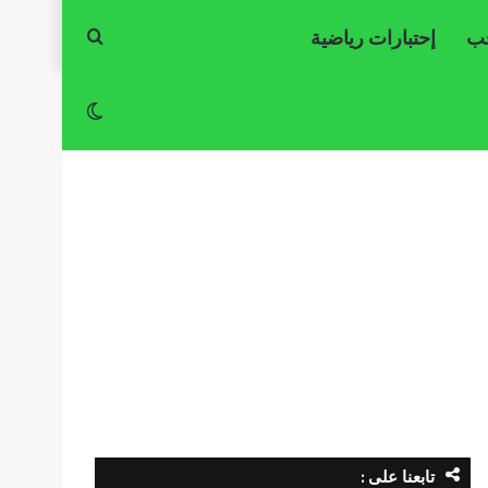
حب
إحتبارات رياضية
بحث
عن
الوضع
المظلم
تابعنا على :