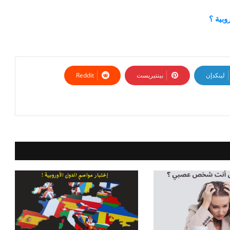
وبية ؟
لينكدإن
بينتيريست