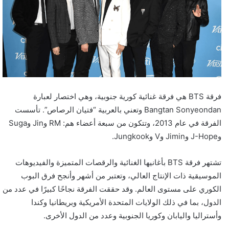
فرقة BTS هي فرقة غنائية كورية جنوبية، وهي اختصار لعبارة
Bangtan Sonyeondan وتعني بالعربية “فتيان الرصاص”. تأسست
الفرقة في عام 2013، وتتكون من سبعة أعضاء هم: RM وJin وSuga
وJ-Hope وJimin وV وJungkook.
تشتهر فرقة BTS بأغانيها الغنائية والرقصات المتميزة والفيديوهات
الموسيقية ذات الإنتاج العالي، وتعتبر من أشهر وأنجح فرق البوب
الكوري على مستوى العالم. وقد حققت الفرقة نجاحًا كبيرًا في عدد من
الدول، بما في ذلك الولايات المتحدة الأمريكية وبريطانيا وكندا
وأستراليا واليابان وكوريا الجنوبية وعدد من الدول الأخرى.