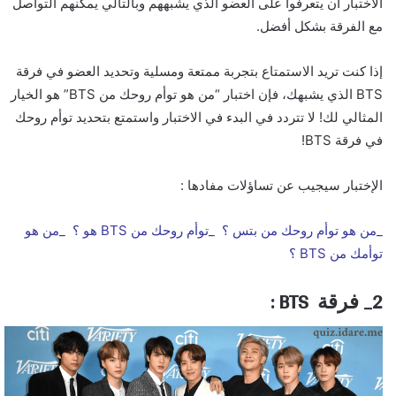
الاختبار أن يتعرفوا على العضو الذي يشبههم وبالتالي يمكنهم التواصل
مع الفرقة بشكل أفضل.
إذا كنت تريد الاستمتاع بتجربة ممتعة ومسلية وتحديد العضو في فرقة
BTS الذي يشبهك، فإن اختبار “من هو توأم روحك من BTS” هو الخيار
المثالي لك! لا تتردد في البدء في الاختبار واستمتع بتحديد توأم روحك
في فرقة BTS!
الإختبار سيجيب عن تساؤلات مفادها :
_من هو توأم روحك من بتس ؟ _توأم روحك من BTS هو ؟ _من هو
توأمك من BTS ؟
2_ فرقة BTS :