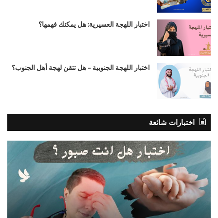
اختبار اللهجة العسيرية: هل يمكنك فهمها؟
اختبار اللهجة الجنوبية – هل تتقن لهجة أهل الجنوب؟
اختبارات شائعة
اختبار
اختب
هل
الل
انت
الن
صبور
؟
؟