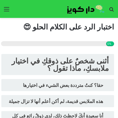
بحث
الق
عن
اختبار الرد على الكلام الحلو 😍
0%
أثنى شخصٌ على ذوقكِ في اختيار
ملابسكِ، ماذا تقول ؟
حقا؟ كنتُ مترددة بعض الشيء في اختيارها
هذه الملابس قديمة، لم أكن أعلم أنها لا تزال جميلة
أنا سعيدة أنكَ لاحظتَ ذلك، لدي ذوقٌ رائع في كل