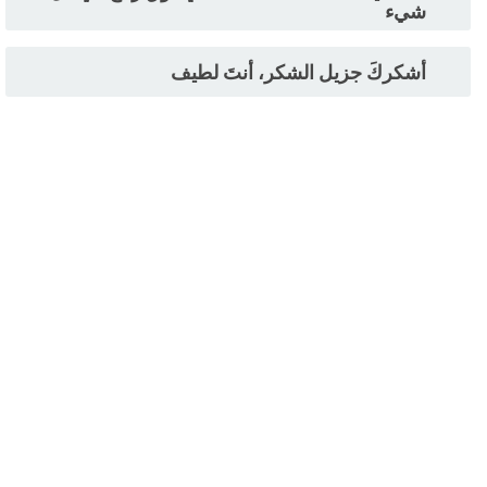
شيء
أشكركَ جزيل الشكر، أنتَ لطيف