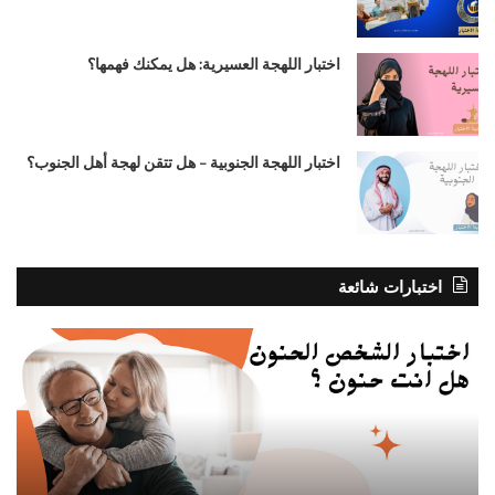
اختبار اللهجة العسيرية: هل يمكنك فهمها؟
اختبار اللهجة الجنوبية – هل تتقن لهجة أهل الجنوب؟
اختبارات شائعة
اختبار
اختب
الشخص
من
الحنون،
هو
هل
شر
انت
حيا
حنون
الم
؟
؟