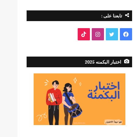
تابعنا على :
فيسبوك
تويتر
انستقرام
TikTok
اختبار البكمنه 2025