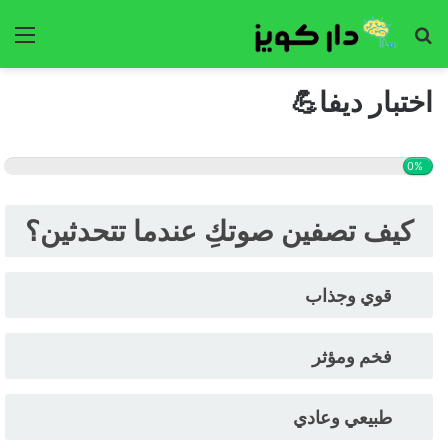
بحث
الق
عن
اختبار ديفا💪
0%
كيف تصفين صوتكِ عندما تتحدثين؟
قوي وجذاب
فخم ومؤثر
طبيعي وعادي