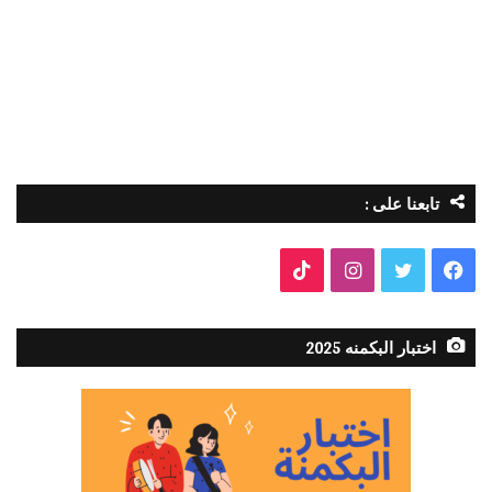
تابعنا على :
فيسبوك
تويتر
انستقرام
TikTok
اختبار البكمنه 2025