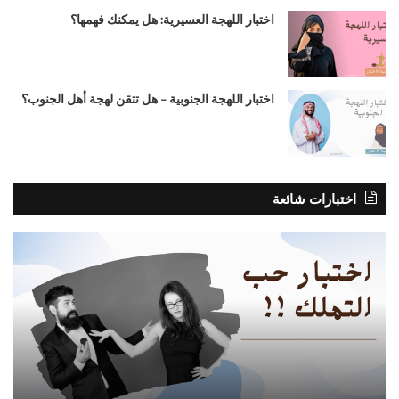
اختبار اللهجة العسيرية: هل يمكنك فهمها؟
اختبار اللهجة الجنوبية – هل تتقن لهجة أهل الجنوب؟
اختبارات شائعة
اختبار
قص
حب
جحا
التملك:
وال
هل
الذ
لديك
رغبة
في
السيطرة
في