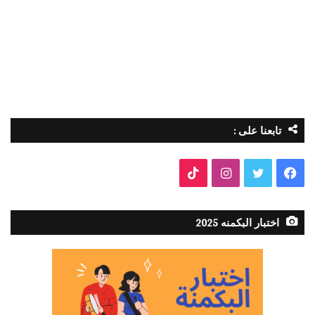
تابعنا على :
فيسبوك
تويتر
انستقرام
TikTok
اختبار البكمنه 2025