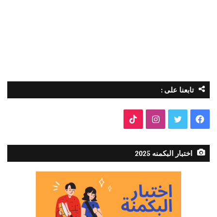
تابعنا على :
فيسبوك
تويتر
انستقرام
TikTok
اختبار البكمنه 2025